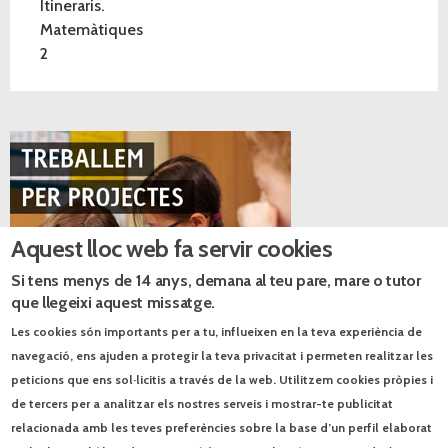
Itineraris.
Matemàtiques
2
Aquest lloc web fa servir cookies
Si tens menys de 14 anys, demana al teu pare, mare o tutor
que llegeixi aquest missatge.
Les cookies són importants per a tu, influeixen en la teva experiència de
navegació, ens ajuden a protegir la teva privacitat i permeten realitzar les
Catàlegs PDF
peticions que ens sol·licitis a través de la web. Utilitzem cookies pròpies i
de tercers per a analitzar els nostres serveis i mostrar-te publicitat
Catàleg de Primària
relacionada amb les teves preferències sobre la base d’un perfil elaborat