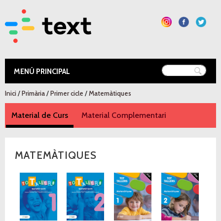
Vés al
contingut
Text Educació
Esteu aquí
Inici
/
Primària
/
Primer cicle
/
Matemàtiques
Material de Curs
(pestanya activa)
Material Complementari
MATEMÀTIQUES