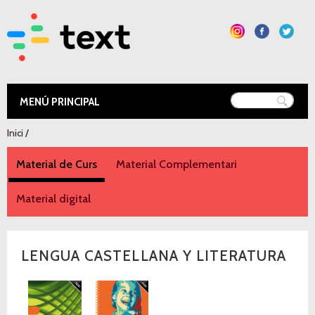
Vés al
contingut
Text Educació
Esteu aquí
Inici
/
Material de Curs
(pestanya activa)
Material Complementari
Material digital
LENGUA CASTELLANA Y LITERATURA