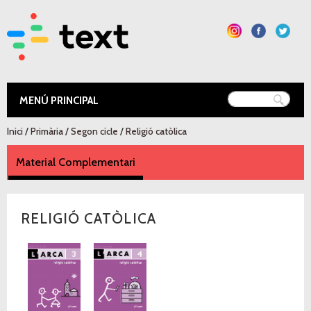
Vés al
contingut
Text Educació
Esteu aquí
Inici
/
Primària
/
Segon cicle
/
Religió catòlica
Material Complementari
(pestanya activa)
RELIGIÓ CATÒLICA