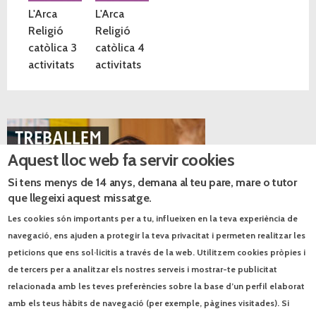
L'Arca
L'Arca
Religió
Religió
catòlica 3
catòlica 4
activitats
activitats
Aquest lloc web fa servir cookies
Si tens menys de 14 anys, demana al teu pare, mare o tutor
que llegeixi aquest missatge.
Les cookies són importants per a tu, influeixen en la teva experiència de
navegació, ens ajuden a protegir la teva privacitat i permeten realitzar les
peticions que ens sol·licitis a través de la web. Utilitzem cookies pròpies i
de tercers per a analitzar els nostres serveis i mostrar-te publicitat
relacionada amb les teves preferències sobre la base d’un perfil elaborat
Catàlegs PDF
amb els teus hàbits de navegació (per exemple, pàgines visitades). Si