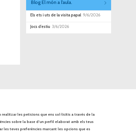
Blog El món a l’aula.
Els ets i uts de la visita papal
9/6/2026
Jocs d’estiu
3/6/2026
ealitzar les peticions que ens sol·licitis a través de la
rències sobre la base d’un perfil elaborat amb els teus
ar les teves preferències marcant les opcions que es