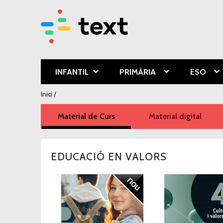
Text Educa
INFANTIL
PRIMÀRIA
ESO
Esteu aquí
Inici
/
Material de Curs
(pestanya activa)
Material digital
EDUCACIÓ EN VALORS