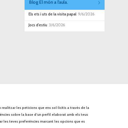
Blog El món a l’aula.
Els ets i uts de la visita papal
9/6/2026
Jocs d’estiu
3/6/2026
ealitzar les peticions que ens sol·licitis a través de la
rències sobre la base d’un perfil elaborat amb els teus
ar les teves preferències marcant les opcions que es