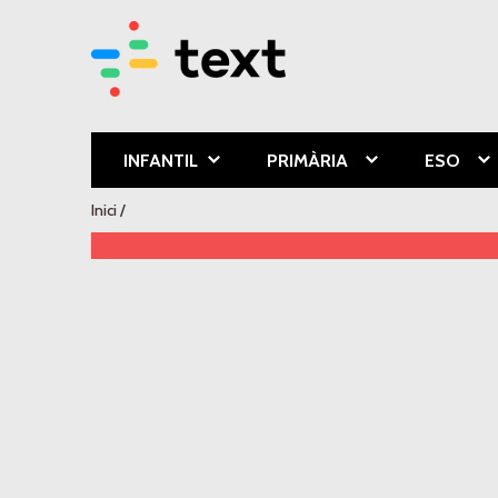
Text Educa
INFANTIL
PRIMÀRIA
ESO
Esteu aquí
Inici
/
Recursos digitals