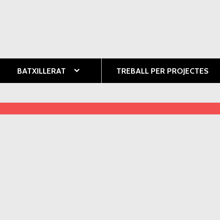
Vés al
contingut
ció
BATXILLERAT
TREBALL PER PROJECTES