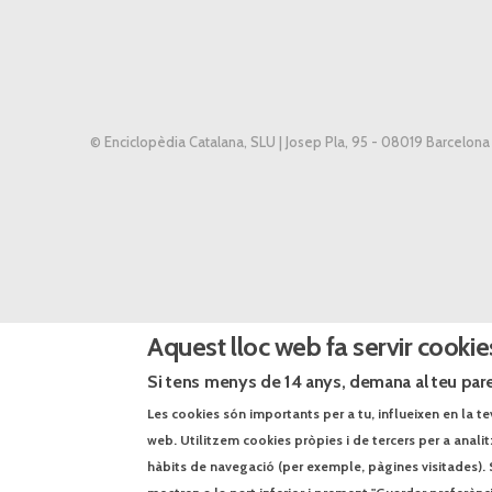
© Enciclopèdia Catalana, SLU | Josep Pla, 95 - 08019 Barcelona
Aquest lloc web fa servir cookie
Si tens menys de 14 anys, demana al teu pare
Les cookies són importants per a tu, influeixen en la te
web. Utilitzem cookies pròpies i de tercers per a anali
hàbits de navegació (per exemple, pàgines visitades). 