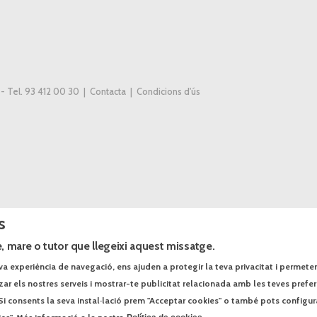
 - Tel. 93 412 00 30 |
Contacta
|
Condicions d'ús
s
, mare o tutor que llegeixi aquest missatge.
va experiència de navegació, ens ajuden a protegir la teva privacitat i permeten r
tzar els nostres serveis i mostrar-te publicitat relacionada amb les teves prefe
Si consents la seva instal·lació prem "Acceptar cookies" o també pots configur