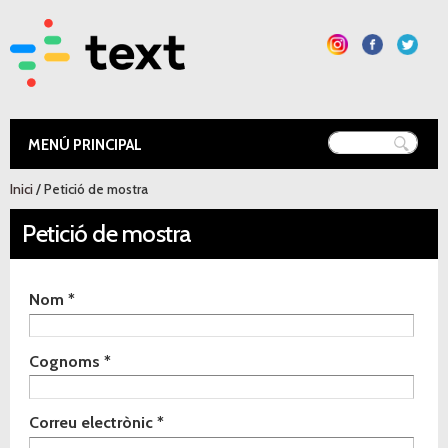
Vés al
contingut
Text Educació
Esteu aquí
Inici
/ Petició de mostra
Petició de mostra
Indica de quin material vols rebre la mostra
Nom
*
*
Cognoms
*
Correu electrònic
*