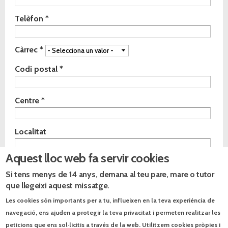
Telèfon
*
Càrrec
*
Codi postal
*
Centre
*
Localitat
Aquest lloc web fa servir cookies
Especialitat
*
Si tens menys de 14 anys, demana al teu pare, mare o tutor
Comentaris
que llegeixi aquest missatge.
Les cookies són importants per a tu, influeixen en la teva experiència de
navegació, ens ajuden a protegir la teva privacitat i permeten realitzar les
peticions que ens sol·licitis a través de la web. Utilitzem cookies pròpies i